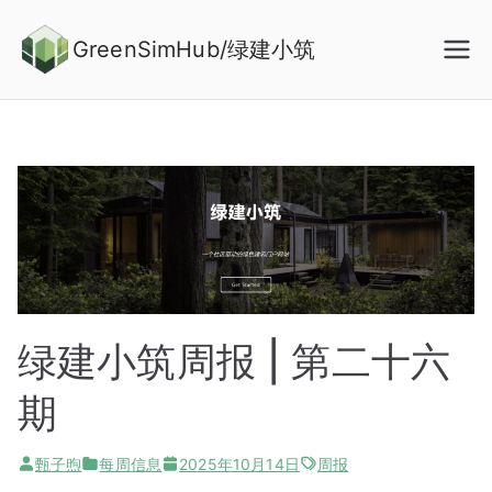
Skip
to
GreenSimHub/绿建小筑
content
绿建小筑周报 | 第二十六
期
甄子煦
每周信息
2025年10月14日
周报