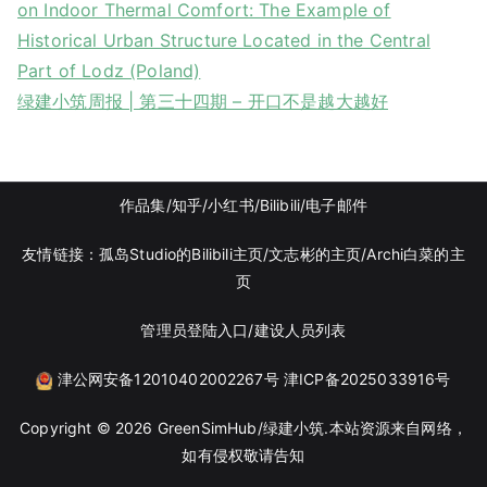
on Indoor Thermal Comfort: The Example of
Historical Urban Structure Located in the Central
Part of Lodz (Poland)
绿建小筑周报 | 第三十四期 – 开口不是越大越好
作品集
/知乎
/
小红书
/
Bilibili/
电子邮件
友情链接：
孤岛Studio的Bilibili主页/
文志彬的主页
/Archi白菜的主
页
管理员登陆入口
/
建设人员列表
津公网安备12010402002267号
津ICP备2025033916号
Copyright © 2026
GreenSimHub/绿建小筑
.本站资源来自网络，
如有侵权敬请告知