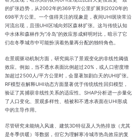
的扩张趋势，从2002年的369平方公里扩展到2020年的
698平方公里。一个值得关注的现象是，夜间UHI斑块常沿
河流出现，且强UHI区域向郊区森林扩张。这与传统认知
中水体和森林作为“冷岛”的效应形成鲜明对比，暗示了它
们在冬季城市中可能扮演着热量再分配的独特角色。
在景观驱动机制方面，研究揭示了景观变化的非线性阈值
效应。例如，当不透水表面比例超过20%，或人口密度增
加超过2500人/平方公里时，会显著加剧白天的UHI扩张。
RF模型在解释UHI动态方面显著优于传统线性回归模型，
验证了其捕获非线性关系的适应性。SHAP分析进一步量化
了人口变化、景观多样性、植被和不透水表面在UHI形成
中的主导作用。
尽管研究未能纳入风速、建筑3D特征及人为热排放（尤其
是冬季供暖）等数据，但它为理解寒冷城市热岛效应的复