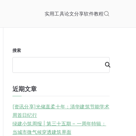
实用工具
论文分享
软件教程
搜索
搜
索
近期文章
[资讯分享]光储直柔十年：清华建筑节能学术
周首日纪行
绿建小筑周报 | 第三十五期 – 一周年特辑：
当城市微气候穿透建筑界面