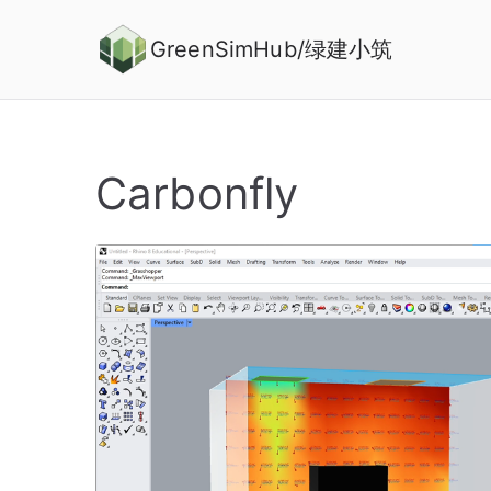
Skip
to
GreenSimHub/绿建小筑
content
Carbonfly