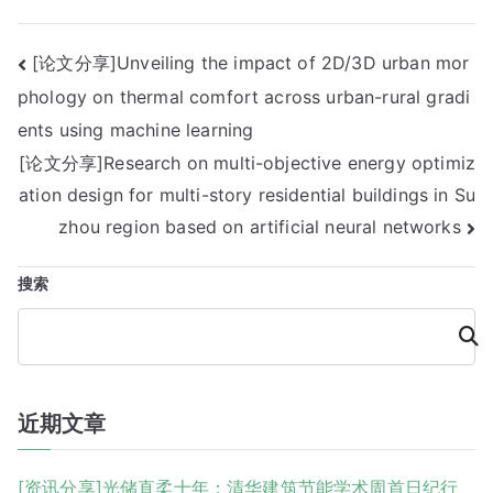
文
[论文分享]Unveiling the impact of 2D/3D urban mor
phology on thermal comfort across urban-rural gradi
章
ents using machine learning
导
[论文分享]Research on multi-objective energy optimiz
航
ation design for multi-story residential buildings in Su
zhou region based on artificial neural networks
搜索
搜
索
近期文章
[资讯分享]光储直柔十年：清华建筑节能学术周首日纪行