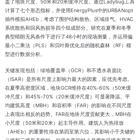
盖了地块尺度、50米和20米缓冲尺度。通过Ladybug工具
计算了七个形态指标，并使用EnergyPlus中的URBANopt
插件模拟AHEb，考虑了围护结构散热、区域排气、HVAC
系统散热和回风热损等四个组成部分。研究在夏季和冬季
典型晴朗无风条件下进行了48小时的现场测量，并运用偏
最小二乘法（PLS）和贝叶斯优化后的随机森林（RF）模
型进行数据分析。
关键发现包括：绿地覆盖率（GCR）和不透水表面比
（ISAR）是所有尺度上影响力最大的因素，应优先考虑。
在夏季高密度区域，地块GCR维持在40%-60%（50米缓
冲尺度）和45%-70%（20米缓冲尺度）可显著降温。平
均建筑高度（MBH）和容积率（FAR）的影响在不同尺度
上表现出相反的趋势。FAR在地块尺度贡献更大，MBH在
小尺度（50米和20米）起主导作用。建筑人为热排放
（AHEb）的重要性排在第四至第六位，其影响小于关键的