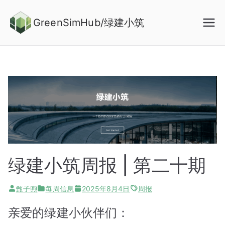
Skip
to
GreenSimHub/绿建小筑
content
绿建小筑周报 | 第二十期
甄子煦
每周信息
2025年8月4日
周报
亲爱的绿建小伙伴们：