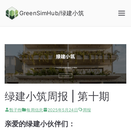
Skip
to
GreenSimHub/绿建小筑
content
绿建小筑周报 | 第十期
甄子煦
每周信息
2025年5月24日
周报
亲爱的绿建小伙伴们：