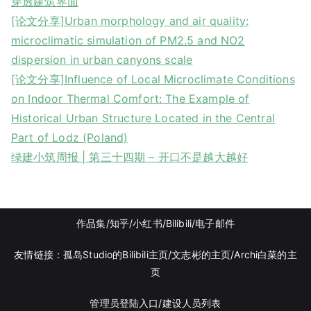
穿透建筑界面
[论文分享]Urban morphology and air quality:
microclimatic simulation of PM2.5 and NO2
dispersion in urban canyons scale
[论文分享]Influence of Local Microclimate Conditions
on Indoor Thermal Comfort: The Example of
Historical Urban Structure Located in the Central
Part of Lodz (Poland)
绿建小筑周报 | 第三十四期 – 开口不是越大越好
作品集
/知乎
/
小红书
/
Bilibili/
电子邮件
友情链接：
孤岛Studio的Bilibili主页/
文志彬的主页
/Archi白菜的主
页
管理员登陆入口
/
建设人员列表