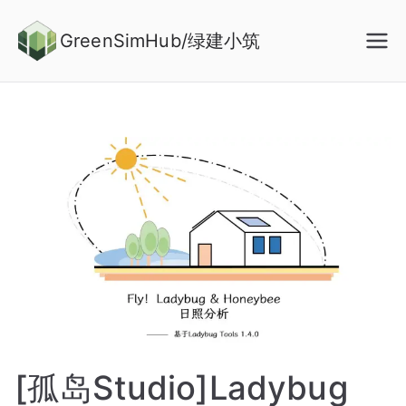
Skip
to
GreenSimHub/绿建小筑
content
[孤岛Studio]Ladybug