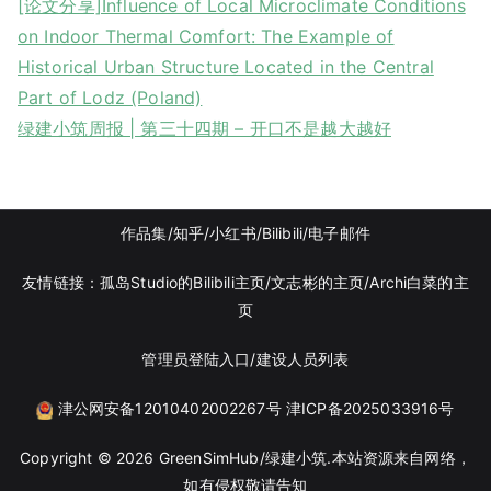
[论文分享]Influence of Local Microclimate Conditions
on Indoor Thermal Comfort: The Example of
Historical Urban Structure Located in the Central
Part of Lodz (Poland)
绿建小筑周报 | 第三十四期 – 开口不是越大越好
作品集
/知乎
/
小红书
/
Bilibili/
电子邮件
友情链接：
孤岛Studio的Bilibili主页/
文志彬的主页
/Archi白菜的主
页
管理员登陆入口
/
建设人员列表
津公网安备12010402002267号
津ICP备2025033916号
Copyright © 2026
GreenSimHub/绿建小筑
.本站资源来自网络，
如有侵权敬请告知