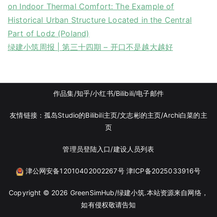
on Indoor Thermal Comfort: The Example of
Historical Urban Structure Located in the Central
Part of Lodz (Poland)
绿建小筑周报 | 第三十四期 – 开口不是越大越好
作品集
/知乎
/
小红书
/
Bilibili/
电子邮件
友情链接：
孤岛Studio的Bilibili主页/
文志彬的主页
/Archi白菜的主
页
管理员登陆入口
/
建设人员列表
津公网安备12010402002267号
津ICP备2025033916号
Copyright © 2026
GreenSimHub/绿建小筑
.本站资源来自网络，
如有侵权敬请告知