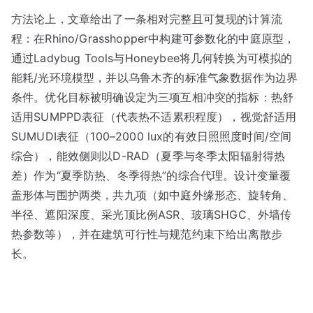
方法论上，文章给出了一条相对完整且可复现的计算流
程：在Rhino/Grasshopper中构建可参数化的中庭原型，
通过Ladybug Tools与Honeybee将几何转换为可模拟的
能耗/光环境模型，并以乌鲁木齐的标准气象数据作为边界
条件。优化目标被明确设定为三项互相冲突的指标：热舒
适用SUMPPD表征（代表热不适累积程度），视觉舒适用
SUMUDI表征（100–2000 lux的有效日照照度时间/空间
综合），能效侧则以D-RAD（夏季与冬季太阳辐射得热
差）作为“夏季防热、冬季得热”的综合代理。设计变量覆
盖形体与围护两类，共九项（如中庭外缘形态、旋转角、
半径、遮阳深度、采光顶比例ASR、玻璃SHGC、外墙传
热参数等），并在建筑可行性与规范约束下给出离散步
长。