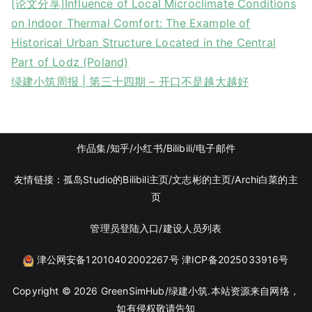
[论文分享]Influence of Local Microclimate Conditions
on Indoor Thermal Comfort: The Example of
Historical Urban Structure Located in the Central
Part of Lodz (Poland)
绿建小筑周报 | 第三十四期 – 开口不是越大越好
作品集
/知乎
/
小红书
/
Bilibili/
电子邮件
友情链接：
孤岛Studio的Bilibili主页/
文志彬的主页
/Archi白菜的主
页
管理员登陆入口
/
建设人员列表
津公网安备12010402002267号
津ICP备2025033916号
Copyright © 2026
GreenSimHub/绿建小筑
.本站资源来自网络，
如有侵权敬请告知