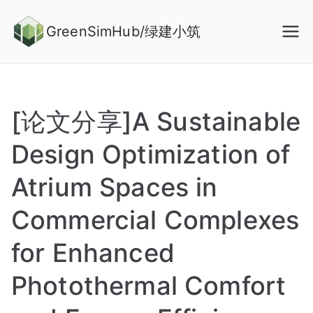
Skip
to
GreenSimHub/绿建小筑
content
[论文分享]A Sustainable
Design Optimization of
Atrium Spaces in
Commercial Complexes
for Enhanced
Photothermal Comfort