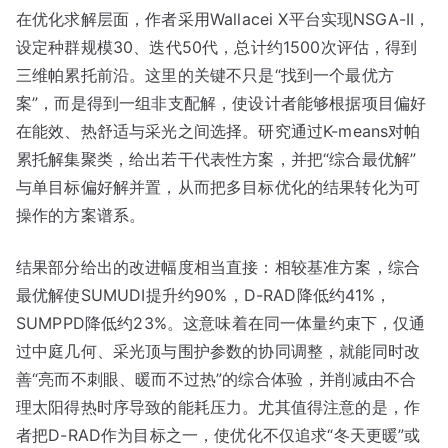
在优化求解层面，作者采用Wallacei X平台实现NSGA-II，
设定种群规模30、迭代50代，总计约1500次评估，得到
三维帕累托前沿。这里的关键不只是“找到一个最优方
案”，而是得到一组非支配解，使设计者能够根据项目偏好
在能效、热舒适与采光之间选择。研究通过K-means对帕
累托解集聚类，给出若干代表性方案，并把“综合最优解”
与单目标偏好解并置，从而把多目标优化的结果转化为可
操作的方案谱系。
结果部分给出的改进幅度相当直接：相较基准方案，综合
最优解使SUMUDI提升约90%，D-RAD降低约41%，
SUMPPD降低约23%。这意味着在同一体量约束下，仅通
过中庭几何、采光顶与围护参数的协同调整，就能同时改
善“亮而不刺眼、暖而不过热”的综合体验，并削减由不合
理太阳得热时序导致的能耗压力。尤其值得注意的是，作
者把D-RAD作为目标之一，使优化不仅追求“冬天更暖”或