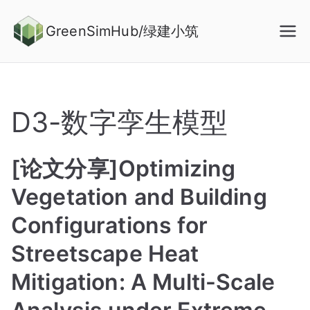
Skip
to
GreenSimHub/绿建小筑
content
D3-数字孪生模型
[论文分享]Optimizing
Vegetation and Building
Configurations for
Streetscape Heat
Mitigation: A Multi-Scale