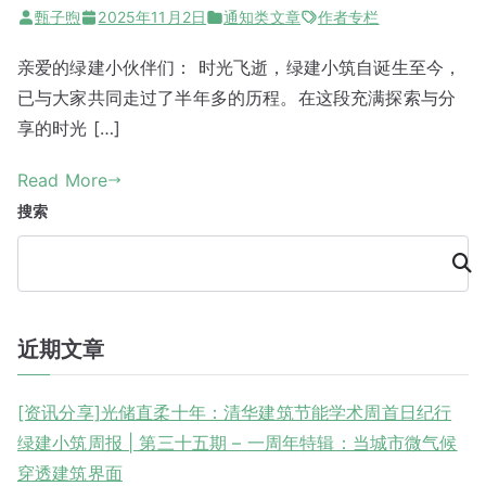
甄子煦
2025年11月2日
通知类文章
作者专栏
亲爱的绿建小伙伴们： 时光飞逝，绿建小筑自诞生至今，
已与大家共同走过了半年多的历程。在这段充满探索与分
享的时光 […]
Read More
搜索
搜
索
近期文章
[资讯分享]光储直柔十年：清华建筑节能学术周首日纪行
绿建小筑周报 | 第三十五期 – 一周年特辑：当城市微气候
穿透建筑界面