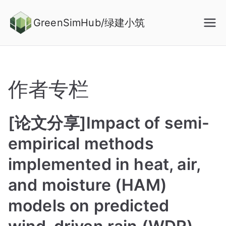
Skip
to
GreenSimHub/绿建小筑
content
作者专栏
[论文分享]Impact of semi-
empirical methods
implemented in heat, air,
and moisture (HAM)
models on predicted